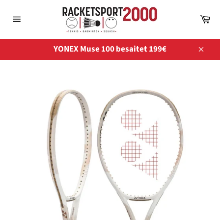
Direkt
zum
Wa
Inhalt
Seitennavigation
YONEX Muse 100 besaitet 199€
Schli