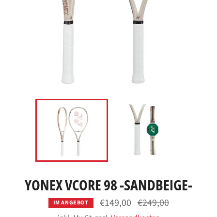
YONEX VCORE 98 -SANDBEIGE-
Normaler
€149,00
€249,00
IM ANGEBOT
Preis