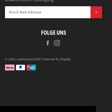
ABONN
FOLGE UNS
Facebook
Instagram
© 2026,
racketsport2000
. Powered by Shopify
Zahlungsarten