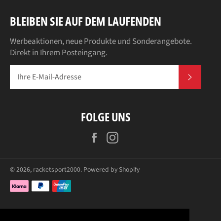
BLEIBEN SIE AUF DEM LAUFENDEN
Werbeaktionen, neue Produkte und Sonderangebote.
Direkt in Ihrem Posteingang.
ABONN
FOLGE UNS
Facebook
Instagram
© 2026,
racketsport2000
. Powered by Shopify
Zahlungsarten