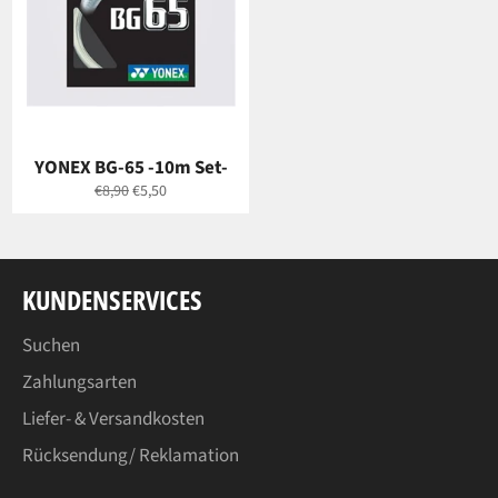
YONEX BG-65 -10m Set-
Normaler
Sonderpreis
€8,90
€5,50
Preis
KUNDENSERVICES
Suchen
Zahlungsarten
Liefer- & Versandkosten
Rücksendung/ Reklamation