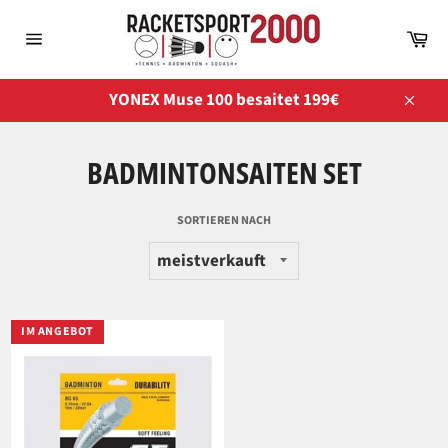
Direkt
zum
Wa
Inhalt
Seitennavigation
YONEX Muse 100 besaitet 199€
Schli
BADMINTONSAITEN SET
SORTIEREN NACH
IM ANGEBOT