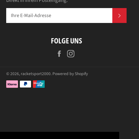
Direkt in Ihrem Posteingang.
ABONN
FOLGE UNS
Facebook
Instagram
© 2026,
racketsport2000
. Powered by Shopify
Zahlungsarten