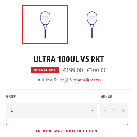
ULTRA 100UL V5 RKT
Normaler
€199,00
€200,00
IM ANGEBOT
Preis
inkl. MwSt. zzgl.
Versandkosten
GRIFF
MENGE
−
+
IN DEN WARENKORB LEGEN