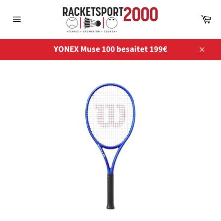
Direkt
zum
Wa
Inhalt
Seitennavigation
YONEX Muse 100 besaitet 199€
Schli