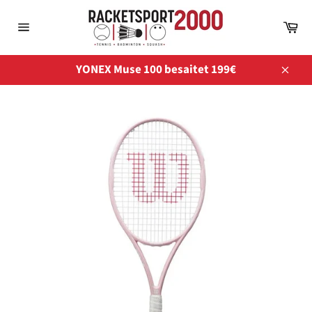
Direkt
zum
Wa
Inhalt
Seitennavigation
YONEX Muse 100 besaitet 199€
Schli