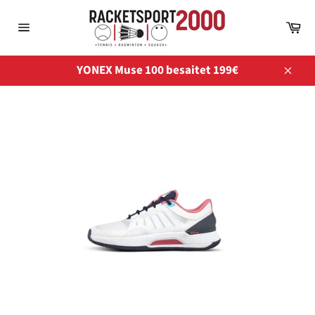
Direkt
zum
Wa
Inhalt
Seitennavigation
YONEX Muse 100 besaitet 199€
Schli