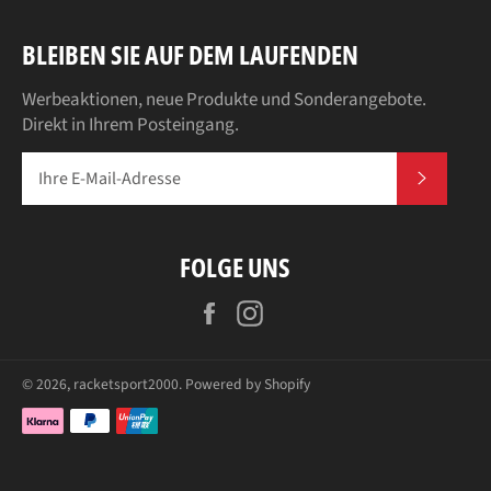
BLEIBEN SIE AUF DEM LAUFENDEN
Werbeaktionen, neue Produkte und Sonderangebote.
Direkt in Ihrem Posteingang.
ABONN
FOLGE UNS
Facebook
Instagram
© 2026,
racketsport2000
. Powered by Shopify
Zahlungsarten