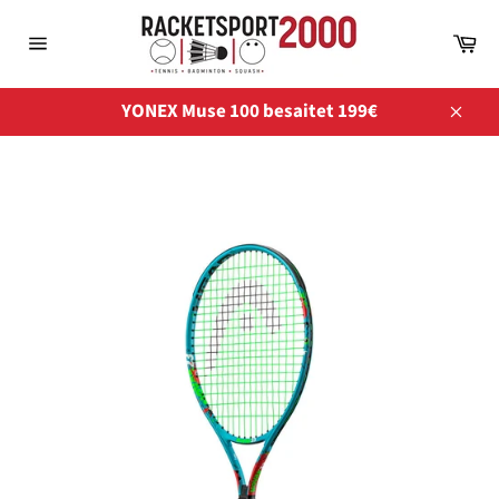
Direkt
zum
Wa
Inhalt
Seitennavigation
YONEX Muse 100 besaitet 199€
Schli