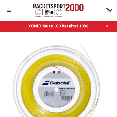
Direkt
zum
Wa
Inhalt
Seitennavigation
YONEX Muse 100 besaitet 199€
Schli