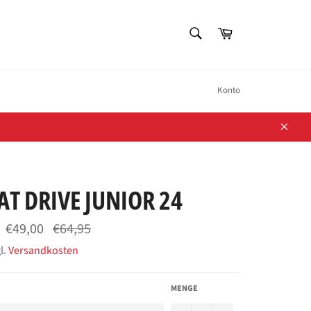
SUCHEN
Warenkorb
Suchen
Konto
Schli
T DRIVE JUNIOR 24
Normaler
€49,00
€64,95
Preis
l.
Versandkosten
MENGE