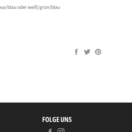
osa/blau oder weiß/grün/blau
Auf
Auf
Auf
Facebook
Twitter
Pinterest
teilen
twittern
pinnen
FOLGE UNS
Facebook
Instagram