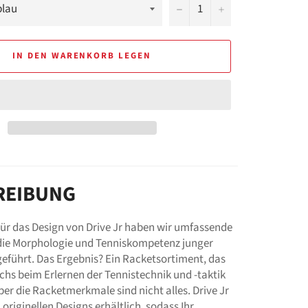
−
+
IN DEN WARENKORB LEGEN
REIBUNG
 Für das Design von Drive Jr haben wir umfassende
die Morphologie und Tenniskompetenz junger
geführt. Das Ergebnis? Ein Racketsortiment, das
hs beim Erlernen der Tennistechnik und -taktik
ber die Racketmerkmale sind nicht alles. Drive Jr
n originellen Designs erhältlich, sodass Ihr